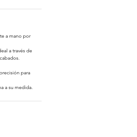
nte a mano por
eal a través de
 acabados.
precisión para
ha a su medida.