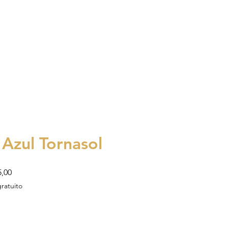
 Azul Tornasol
Precio
,00
de
gratuito
oferta