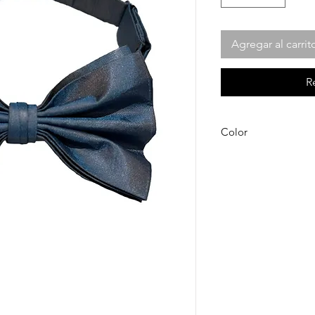
Agregar al carrit
R
Color
Azul Tornasol