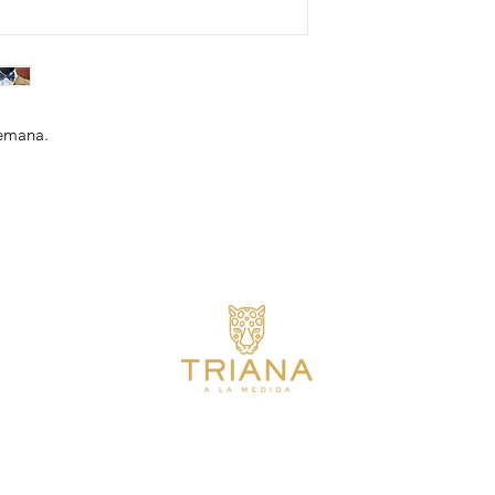
emana.
Únete
Email