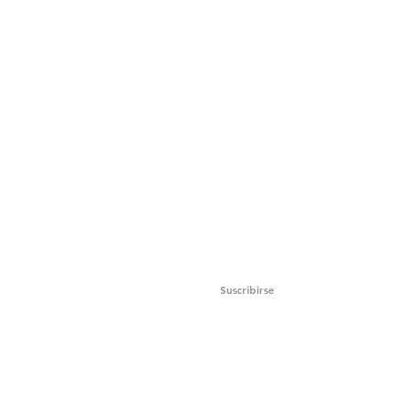
 a nuestra lista de correo electrónico
Suscribirse