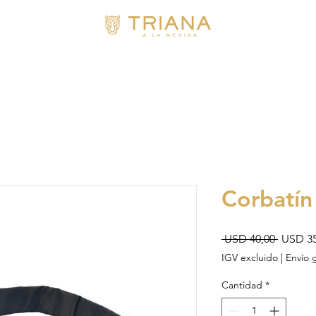
Corbatín
Precio
 USD 40,00 
USD 35
IGV excluido
|
Envío 
Cantidad
*