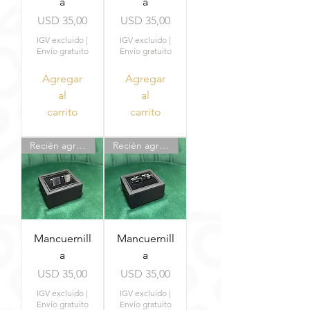
a
a
Precio
Precio
USD 35,00
USD 35,00
IGV excluido
|
IGV excluido
|
Envío gratuito
Envío gratuito
Agregar
Agregar
al
al
carrito
carrito
Recién agregado
Recién agregado
Mancuernill
Mancuernill
a
a
Precio
Precio
USD 35,00
USD 35,00
IGV excluido
|
IGV excluido
|
Envío gratuito
Envío gratuito